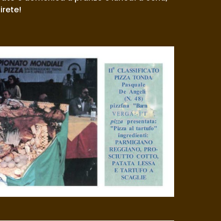
irete!