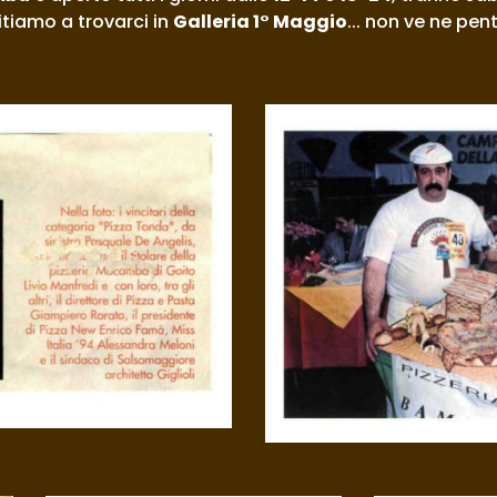
vitiamo a trovarci in 
Galleria 1° Maggio
... non ve ne pent