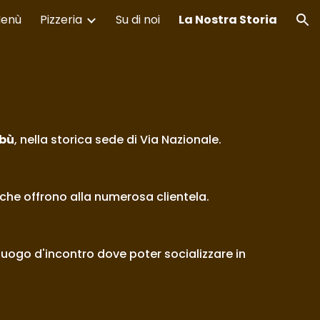
enù
Pizzeria
Su di noi
La Nostra Storia
ion
bù
, nella storica sede di Via Nazionale.
o che offrono alla numerosa clientela.
uogo d'incontro dove poter socializzare in 