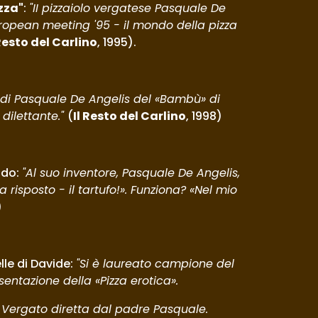
zza"
: 
"II pizzaiolo vergatese Pasquale De 
uropean meeting '95 - il mondo della pizza 
 Resto del Carlino
, 1995).
ria di Pasquale De Angelis del «Bambù» di 
dilettante." 
(
Il Resto del Carlino
, 1998)
do: 
"Al suo inventore, Pasquale De Angelis, 
isposto - il tartufo!». Funziona? «Nel mio 
)
le di Davide: 
"Si è laureato campione del 
ntazione della «Pizza erotica».
di Vergato diretta dal padre Pasquale.