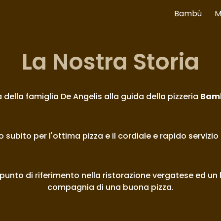
Bambù
M
ip to main content
Skip to navigat
La Nostra Storia
 della famiglia De Angelis alla guida della pizzeria 
Bam
o subito per l'ottima pizza e il cordiale e rapido servizi
unto di riferimento nella ristorazione vergatese ed un l
compagnia di una buona pizza.