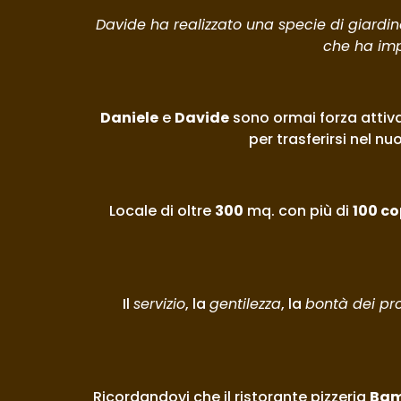
Davide ha realizzato una specie di giardi
che ha imp
Daniele
 e 
Davide
 sono ormai forza attiva
per trasferirsi nel nu
Locale di oltre 
300
 mq. con più di 
100 co
Il 
servizio
, la 
gentilezza
, la 
bontà dei pro
Ricordandovi che il ristorante pizzeria 
Ba