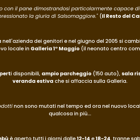
no con il pane dimostrandosi particolarmente capace di
ressionato la giuria di Salsomaggiore." 
(
Il Resto del Ca
 nell'azienda dei genitori e nel giugno del 2005 si camb
ovo locale in 
Galleria 1° Maggio
 (il neonato centro co
pert
i disponibili, 
ampio parcheggio
 (150 auto), 
sala r
veranda estiva
 che si affaccia sulla Galleria.
dotti
 non sono mutati nel tempo ed ora nel nuovo local
qualcosa in più...
mbù
 è aperto tutti i giorni dalle 
12-14
 e 
18-24
, tranne sa