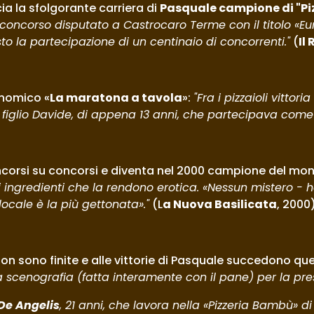
a la sfolgorante carriera di 
Pasquale campione di "Pi
el concorso disputato a Castrocaro Terme con il titolo «E
sto la partecipazione di un centinaio di concorrenti."
 (
Il
onomico «
La maratona a tavola
»: 
"Fra i pizzaioli vitto
o figlio Davide, di appena 13 anni, che partecipava come 
ncorsi su concorsi e diventa nel 2000 campione del mon
ingredienti che la rendono erotica. «Nessun mistero - ha r
locale è la più gettonata»."
 (L
a Nuova Basilicata
, 2000
on sono finite e alle vittorie di Pasquale succedono quel
cenografia (fatta interamente con il pane) per la prese
De Angelis
, 21 anni, che lavora nella «Pizzeria Bambù» 